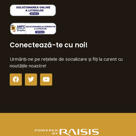
Conectează-te cu noi!
Urmăriți-ne pe rețelele de socializare și fiți la curent cu
noutățile noastre!
F
T
Y
a
w
o
c
i
u
e
t
t
b
t
u
o
e
b
o
r
e
k