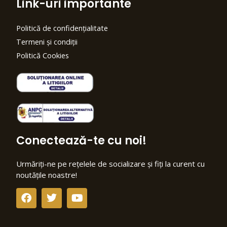
Link-uri importante
Politică de confidențialitate
Termeni și condiții
Politică Cookies
Conectează-te cu noi!
Urmăriți-ne pe rețelele de socializare și fiți la curent cu
noutățile noastre!
F
T
Y
a
w
o
c
i
u
e
t
t