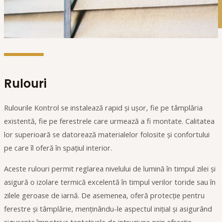
Rulouri
Rulourile Kontrol se instalează rapid și ușor, fie pe tâmplăria
existentă, fie pe ferestrele care urmează a fi montate. Calitatea
lor superioară se datorează materialelor folosite și confortului
pe care îl oferă în spațiul interior.
Aceste rulouri permit reglarea nivelului de lumină în timpul zilei și
asigură o izolare termică excelentă în timpul verilor toride sau în
zilele geroase de iarnă. De asemenea, oferă protecție pentru
ferestre și tâmplărie, menținându-le aspectul inițial și asigurând
siguranța împotriva tentativele de intruziune prin efracție.