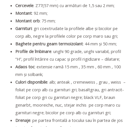
Cercevele
: Z77(57 mm) cu armături de 1,5 sau 2 mm;
Montant
: 92 mm;
Montant orb
: 75 mm;
Garnituri
: gri coextrudate la profilele albe și bicolor pe
corp alb, negre la profilele color pe corp maro sau gri;
Baghete pentru geam termoizolant
: 44 mm și 50 mm;
Profile de îmbinare
: unghi 90 grade, unghi variabil, profil
“H”, profil întărire cu capac și profil rigidizare – dilatare;
Adaos toc
: extensie ramă 15 mm , 35 mm , 60 mm , 100
mm și solbank;
Culori disponibile
: alb; anteak , cremeweiss , grau , weiss –
foliat pe corp alb cu garnituri gri; basaltgrau, gri antracit-
foliat pe corp gri cu garnituri negre; black VLF, braun
genarbt, mooreiche, nuc, stejar inchis pe corp maro cu
garnituri negre; bicolor pe corp alb cu garnituri gri;
Drenaje
: pe partea frontală a tocului sau în partea de jos