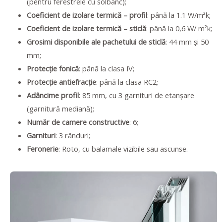
(pentru ferestrele cu solbanc);
Coeficient de izolare termică – profil
: până la 1.1 W/m²k;
Coeficient de izolare termică – sticlă
: până la 0,6 W/ m²k;
Grosimi disponibile ale pachetului de sticlă
: 44 mm și 50
mm;
Protecție fonică
: până la clasa IV;
Protecție antiefracție
: până la clasa RC2;
Adâncime profil
: 85 mm, cu 3 garnituri de etanșare
(garnitură mediană);
Număr de camere constructive
: 6;
Garnituri
: 3 rânduri;
Feronerie
: Roto, cu balamale vizibile sau ascunse.