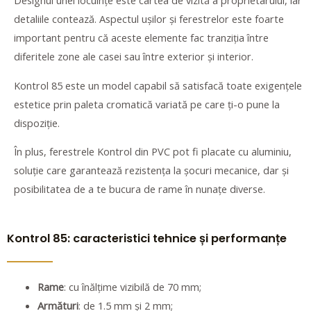
Designul unei locuințe este cartea de vizită a proprietarului, iar
detaliile contează. Aspectul ușilor și ferestrelor este foarte
important pentru că aceste elemente fac tranziția între
diferitele zone ale casei sau între exterior și interior.
Kontrol 85 este un model capabil să satisfacă toate exigențele
estetice prin paleta cromatică variată pe care ți-o pune la
dispoziție.
În plus, ferestrele Kontrol din PVC pot fi placate cu aluminiu,
soluție care garantează rezistența la șocuri mecanice, dar și
posibilitatea de a te bucura de rame în nunațe diverse.
Kontrol 85: caracteristici tehnice și performanțe
Rame
: cu înălțime vizibilă de 70 mm;
Armături
: de 1.5 mm și 2 mm;