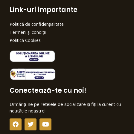
Link-uri importante
Politică de confidențialitate
Termeni și condiții
Politică Cookies
Conectează-te cu noi!
Urmăriți-ne pe rețelele de socializare și fiți la curent cu
noutățile noastre!
F
T
Y
a
w
o
c
i
u