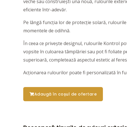
veche sau construiești una nouă, rulourile exterio
eficiente într-adevăr.
Pe lângă funcția lor de protecție solară, rulourile
momentele de odihnă.
În ceea ce privește designul, rulourile Kontrol pot
vopsite în culoarea tâmplăriei sau pot fi foliate 
superioară, completează aspectul estetic al feres
Acționarea rulourilor poate fi personalizată în fu
Adaugă în coșul de ofertare