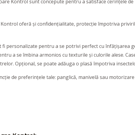
are Kontrol sunt concepute pentru a satisface cerințele de pro
 Kontrol oferă și confidențialitate, protecție împotriva priviri
 fi personalizate pentru a se potrivi perfect cu înfățișarea gen
pentru a se îmbina armonios cu texturile și culorile alese. Ca
trelor. Opțional, se poate adăuga o plasă împotriva insectel
ncție de preferințele tale: panglică, manivelă sau motorizare