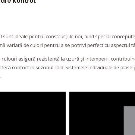
oare Kontrol:
 sunt ideale pentru construcțiile noi, fiind special concepute
amă variată de culori pentru a se potrivi perfect cu aspectul t
rulouri asigură rezistență la uzură și intemperii, contribuind l
și oferă confort în sezonul cald. Sistemele individuale de plas
.