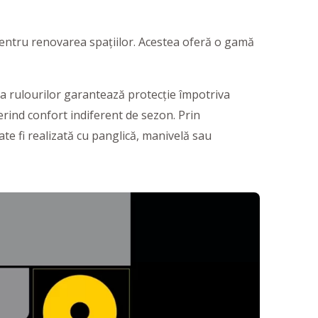
pentru renovarea spațiilor. Acestea oferă o gamă
 a rulourilor garantează protecție împotriva
oferind confort indiferent de sezon. Prin
ate fi realizată cu panglică, manivelă sau