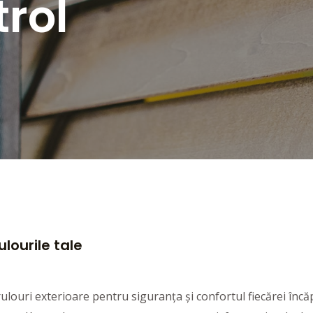
trol
ulourile tale
louri exterioare pentru siguranța și confortul fiecărei încăp